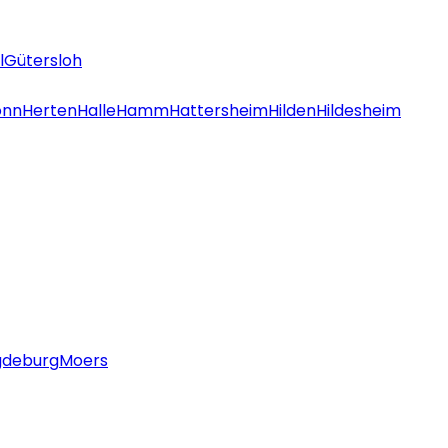
l
Gütersloh
onn
Herten
Halle
Hamm
Hattersheim
Hilden
Hildesheim
deburg
Moers