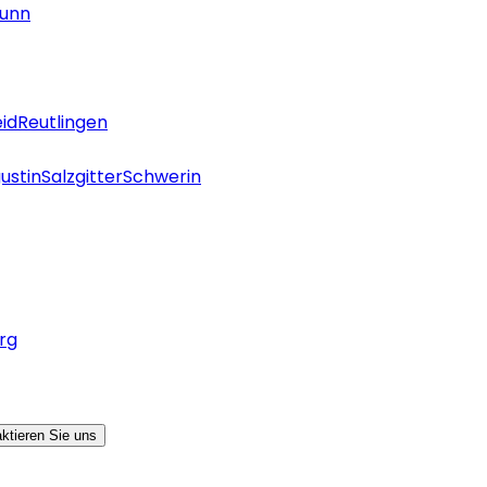
unn
id
Reutlingen
ustin
Salzgitter
Schwerin
rg
ktieren Sie uns