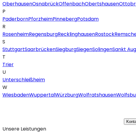
Oberhausen
Osnabrück
Offenbach
Obertshausen
Ottobr
P
Paderborn
Pforzheim
Pinneberg
Potsdam
R
Rosenheim
Regensburg
Recklinghausen
Rostock
Remsche
S
Stuttgart
Saarbrücken
Siegburg
Siegen
Solingen
Sankt Aug
T
Trier
U
Unterschleißheim
W
Wiesbaden
Wuppertal
Würzburg
Wolfratshausen
Wolfsbu
Konta
Unsere Leistungen