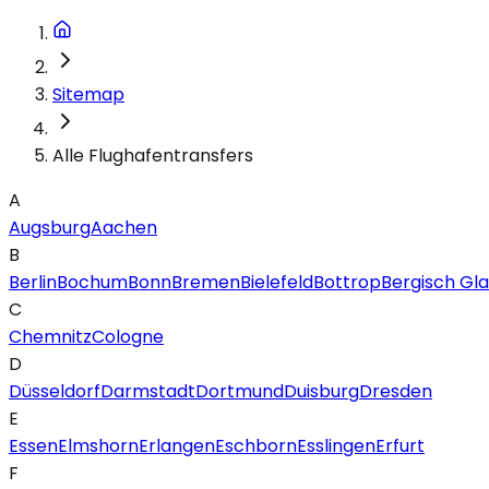
Sitemap
Alle Flughafentransfers
A
Augsburg
Aachen
B
Berlin
Bochum
Bonn
Bremen
Bielefeld
Bottrop
Bergisch Gl
C
Chemnitz
Cologne
D
Düsseldorf
Darmstadt
Dortmund
Duisburg
Dresden
E
Essen
Elmshorn
Erlangen
Eschborn
Esslingen
Erfurt
F