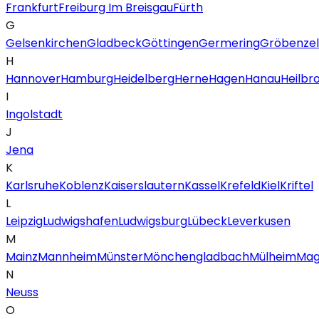
Frankfurt
Freiburg Im Breisgau
Fürth
G
Gelsenkirchen
Gladbeck
Göttingen
Germering
Gröbenzel
H
Hannover
Hamburg
Heidelberg
Herne
Hagen
Hanau
Heilbr
I
Ingolstadt
J
Jena
K
Karlsruhe
Koblenz
Kaiserslautern
Kassel
Krefeld
Kiel
Kriftel
L
Leipzig
Ludwigshafen
Ludwigsburg
Lübeck
Leverkusen
M
Mainz
Mannheim
Münster
Mönchengladbach
Mülheim
Mag
N
Neuss
O