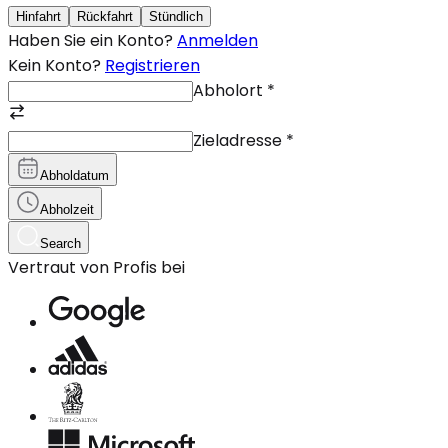
Hinfahrt
Rückfahrt
Stündlich
Haben Sie ein Konto?
Anmelden
Kein Konto?
Registrieren
Abholort
*
Zieladresse
*
Abholdatum
Abholzeit
Search
Vertraut von Profis bei