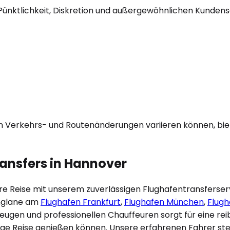
Pünktlichkeit, Diskretion und außergewöhnlichen Kundenser
on Verkehrs- und Routenänderungen variieren können, biet
ansfers in
Hannover
re Reise mit unserem zuverlässigen Flughafentransferserv
nglane am
Flughafen Frankfurt
,
Flughafen München
,
Flugh
zeugen und professionellen Chauffeuren sorgt für eine re
ige Reise genießen können. Unsere erfahrenen Fahrer steh