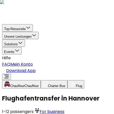
Top-Reiseziele
Unsere Leistungen
Solutions
Events
Hilfe
FAQ
Mein Konto
Download App
Chauffeur
Chauffeur
Charter Bus
Flug
Flughafentransfer in Hannover
1-12
passengers
For business