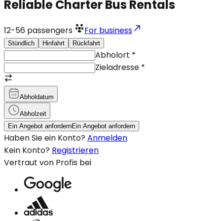
Reliable Charter Bus Rentals
12-56
passengers
For business
Stündlich
Hinfahrt
Rückfahrt
Abholort
*
Zieladresse
*
Abholdatum
Abholzeit
Ein Angebot anfordern
Ein Angebot anfordern
Haben Sie ein Konto?
Anmelden
Kein Konto?
Registrieren
Vertraut von Profis bei