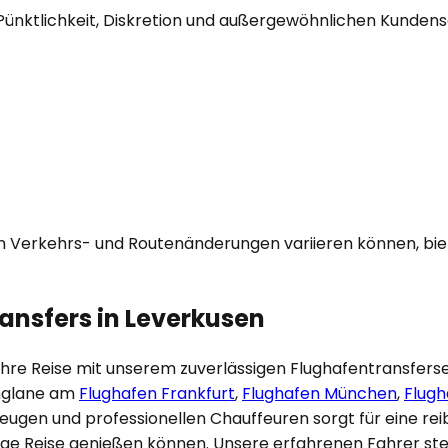
Pünktlichkeit, Diskretion und außergewöhnlichen Kundenser
on Verkehrs- und Routenänderungen variieren können, biet
ansfers in
Leverkusen
hre Reise mit unserem zuverlässigen Flughafentransferser
nglane am
Flughafen Frankfurt
,
Flughafen München
,
Flugh
zeugen und professionellen Chauffeuren sorgt für eine re
ige Reise genießen können. Unsere erfahrenen Fahrer steh