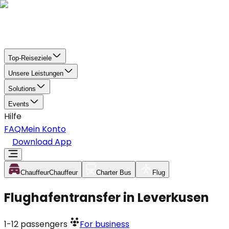
Top-Reiseziele
Unsere Leistungen
Solutions
Events
Hilfe
FAQ
Mein Konto
Download App
Chauffeur
Chauffeur
Charter Bus
Flug
Flughafentransfer in Leverkusen
1-12
passengers
For business