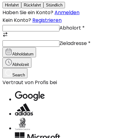
Hinfahrt
Rückfahrt
Stündlich
Haben Sie ein Konto?
Anmelden
Kein Konto?
Registrieren
Abholort
*
Zieladresse
*
Abholdatum
Abholzeit
Search
Vertraut von Profis bei