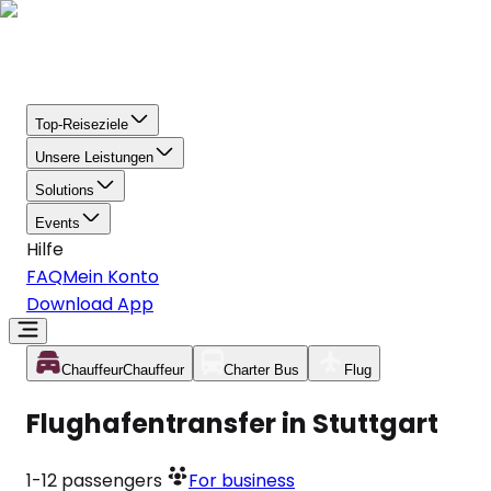
Top-Reiseziele
Unsere Leistungen
Solutions
Events
Hilfe
FAQ
Mein Konto
Download App
Chauffeur
Chauffeur
Charter Bus
Flug
Flughafentransfer in Stuttgart
1-12
passengers
For business