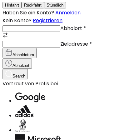
Hinfahrt
Rückfahrt
Stündlich
Haben Sie ein Konto?
Anmelden
Kein Konto?
Registrieren
Abholort
*
Zieladresse
*
Abholdatum
Abholzeit
Search
Vertraut von Profis bei