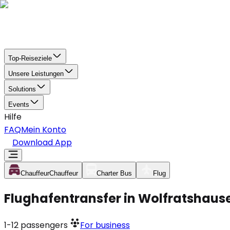
Top-Reiseziele
Unsere Leistungen
Solutions
Events
Hilfe
FAQ
Mein Konto
Download App
Chauffeur
Chauffeur
Charter Bus
Flug
Flughafentransfer in Wolfratshaus
1-12
passengers
For business