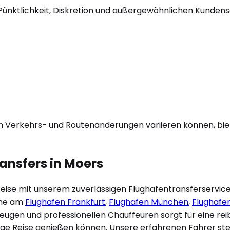
Pünktlichkeit, Diskretion und außergewöhnlichen Kundenser
on Verkehrs- und Routenänderungen variieren können, biet
ansfers in
Moers
eise mit unserem zuverlässigen Flughafentransferservice.
ane am
Flughafen Frankfurt
,
Flughafen München
,
Flughafen
zeugen und professionellen Chauffeuren sorgt für eine re
ige Reise genießen können. Unsere erfahrenen Fahrer steh