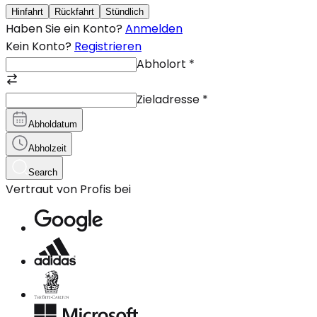
Hinfahrt
Rückfahrt
Stündlich
Haben Sie ein Konto?
Anmelden
Kein Konto?
Registrieren
Abholort
*
Zieladresse
*
Abholdatum
Abholzeit
Search
Vertraut von Profis bei