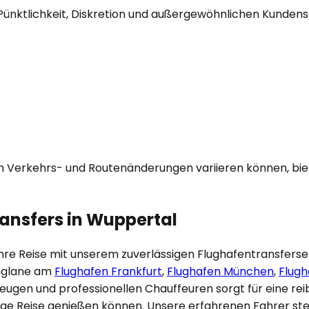
Pünktlichkeit, Diskretion und außergewöhnlichen Kundenser
on Verkehrs- und Routenänderungen variieren können, biet
ansfers in
Wuppertal
hre Reise mit unserem zuverlässigen Flughafentransferser
nglane am
Flughafen Frankfurt
,
Flughafen München
,
Flugh
zeugen und professionellen Chauffeuren sorgt für eine re
ige Reise genießen können. Unsere erfahrenen Fahrer steh