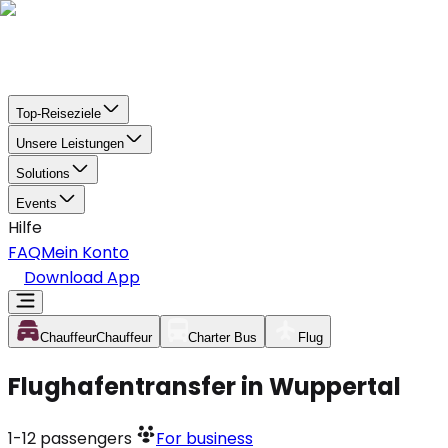
Top-Reiseziele
Unsere Leistungen
Solutions
Events
Hilfe
FAQ
Mein Konto
Download App
Chauffeur
Chauffeur
Charter Bus
Flug
Flughafentransfer in Wuppertal
1-12
passengers
For business