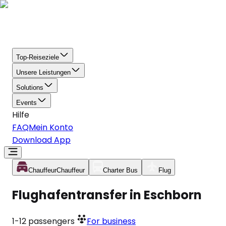
Top-Reiseziele
Unsere Leistungen
Solutions
Events
Hilfe
FAQ
Mein Konto
Download App
Chauffeur
Chauffeur
Charter Bus
Flug
Flughafentransfer in Eschborn
1-12
passengers
For business